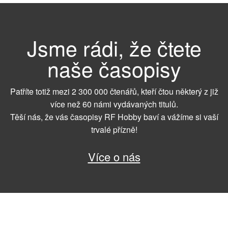
Jsme rádi, že čtete
naše časopisy
Patříte totiž mezi 2 300 000 čtenářů, kteří čtou některý z již
více než 60 námi vydávaných titulů.
Těší nás, že vás časopisy RF Hobby baví a vážíme si vaší
trvalé přízně!
Více o nás