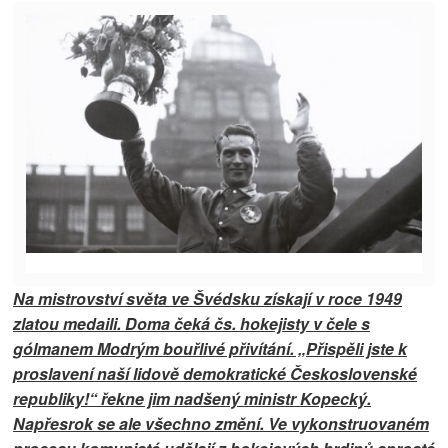
Na mistrovství světa ve Švédsku získají v roce 1949
zlatou medaili. Doma čeká čs. hokejisty v čele s
gólmanem Modrým bouřlivé přivítání. „Přispěli jste k
proslavení naší lidově demokratické Československé
republiky!“ řekne jim nadšený ministr Kopecký.
Napřesrok se ale všechno změní. Ve vykonstruovaném