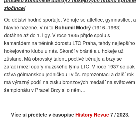
procesu komunisté udělají z hokejových hrdinů sprosté
zločince!
Od dětství hodně sportuje. Věnuje se atletice, gymnastice, a
hlavně házené. V ní to
Bohumil Modrý
(1916–1963)
dotáhne až do 1. ligy. V roce 1935 přijde spolu s
kamarádem na trénink dorostu LTC Praha, tehdy nejlepšího
hokejového klubu u nás. Skončí v bráně a u hokeje už
zůstane. Má obrovský talent, poctivě trénuje a brzy se
zařadí mezi opory mužského týmu LTC. V roce 1937 se pak
stává gólmanskou jedničkou i v čs. reprezentaci a další rok
má výrazný podíl na zisku bronzových medailí na světovém
šampionátu v Praze! Brzy si o něm
…
Více si přečtete v časopise
History Revue
7 / 2023.