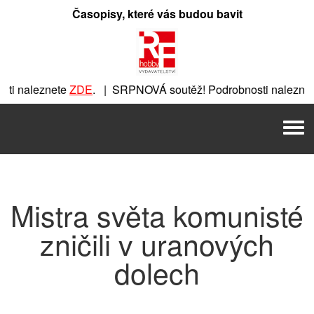
Přeskočit
Časopisy, které vás budou bavit
na
obsah
ti naleznete
ZDE
. | SRPNOVÁ soutěž! Podrobnosti naleznet
ete
ZDE
. | SRPNOVÁ soutěž! Podrobnosti naleznete
ZDE
. |
Men
| SRPNOVÁ soutěž! Podrobnosti naleznete
ZDE
. | SRPNOVÁ 
Mistra světa komunisté
zničili v uranových
dolech