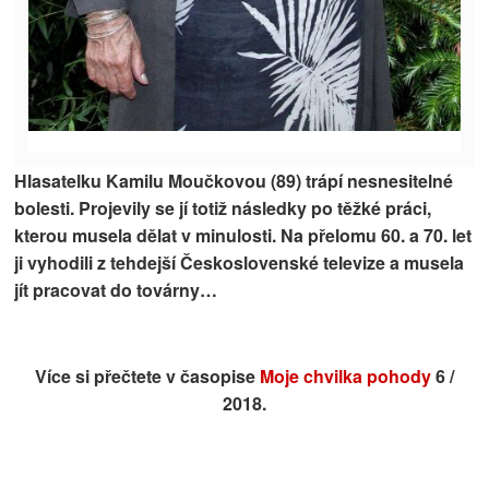
Hlasatelku Kamilu Moučkovou (89) trápí nesnesitelné
bolesti. Projevily se jí totiž následky po těžké práci,
kterou musela dělat v minulosti.
Na přelomu 60. a 70. let
ji vyhodili z tehdejší Československé televize a musela
jít pracovat do továrny…
Více si přečtete v časopise
Moje chvilka pohody
6 /
2018.