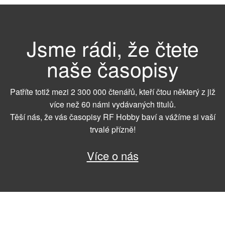
Jsme rádi, že čtete
naše časopisy
Patříte totiž mezi 2 300 000 čtenářů, kteří čtou některý z již
více než 60 námi vydávaných titulů.
Těší nás, že vás časopisy RF Hobby baví a vážíme si vaší
trvalé přízně!
Více o nás