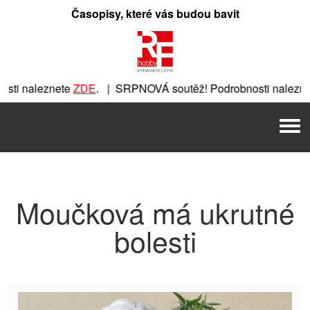
Přeskočit
Časopisy, které vás budou bavit
na
obsah
ti naleznete
ZDE
. | SRPNOVÁ soutěž! Podrobnosti naleznet
nete
ZDE
. | SRPNOVÁ soutěž! Podrobnosti naleznete
ZDE
. |
Men
 | SRPNOVÁ soutěž! Podrobnosti naleznete
ZDE
. | SRPNOVÁ 
Moučková má ukrutné
bolesti