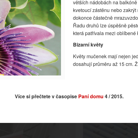
větších nádobách na balkóně 
kvetoucí zástěnu nebo zakrýt
dokonce částečně mrazuvzdor
Řadu druhů lze úspěšně pěsto
která patřívala mezi oblíbené
Bizarní květy
Květy mučenek mají nejen jedi
dosahují průměru až 15 cm. 
Více si přečtete v časopise
Paní domu
4 / 2015.