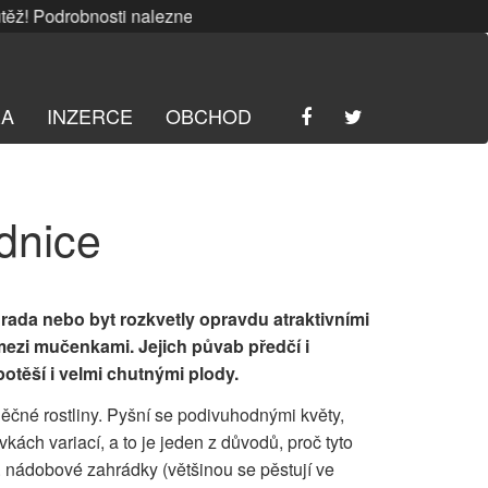
 Podrobnosti naleznete
ZDE
. | SRPNOVÁ soutěž! Podrobnost
RA
INZERCE
OBCHOD
dnice
rada nebo byt rozkvetly opravdu atraktivními
mezi mučenkami. Jejich půvab předčí i
potěší i velmi chutnými plody.
čné rostliny. Pyšní se podivuhodnými květy,
kách variací, a to je jeden z důvodů, proč tyto
v. nádobové zahrádky (většinou se pěstují ve