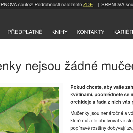
VÁ soutěž! Podrobnosti naleznete
ZDE
. | SRPNOVÁ soutěž!
PŘEDPLATNÉ
KNIHY
KONTAKTY
KARIÉ
nky nejsou žádné muče
Pokud chcete, aby vaše zah
květinami, poohlédněte se 
orchideje a řada z nich vás 
Mučenky jsou nenáročné a vdě
které můžete obdivovat ve stov
popínavé rostliny dobývají tz