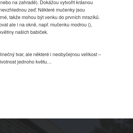
nebo na zahradě). Dokážou vytvořit krásnou
 nevzhlednou zeď. Některé mučenky jsou
né, takže mohou být venku do prvních mrazíků.
vat ale i na okně, např. mučenku modrou (),
 květiny našich babiček.
nečný tvar, ale některé i neobyčejnou velikost –
Životnost jednoho květu…