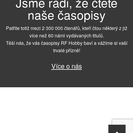
Jsme rádi, že čtete
naše časopisy
Patříte totiž mezi 2 300 000 čtenářů, kteří čtou některý z již
více než 60 námi vydávaných titulů.
Těší nás, že vás časopisy RF Hobby baví a vážíme si vaší
trvalé přízně!
Více o nás