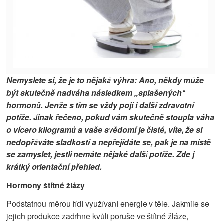
Nemyslete si, že je to nějaká výhra: Ano, někdy může
být skutečně nadváha následkem „splašených“
hormonů. Jenže s tím se vždy pojí i další zdravotní
potíže. Jinak řečeno, pokud vám skutečně stoupla váha
o vícero kilogramů a vaše svědomí je čisté, víte, že si
nedopřáváte sladkostí a nepřejídáte se, pak je na místě
se zamyslet, jestli nemáte nějaké další potíže. Zde j
krátký orientační přehled.
Hormony štítné žlázy
Podstatnou měrou řídí využívání energie v těle. Jakmile se
jejich produkce zadrhne kvůli poruše ve štítné žláze,