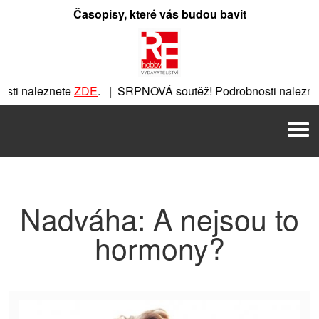
Přeskočit
Časopisy, které vás budou bavit
na
obsah
ti naleznete
ZDE
. | SRPNOVÁ soutěž! Podrobnosti naleznet
nete
ZDE
. | SRPNOVÁ soutěž! Podrobnosti naleznete
ZDE
. |
Men
 | SRPNOVÁ soutěž! Podrobnosti naleznete
ZDE
. | SRPNOVÁ 
Nadváha: A nejsou to
hormony?