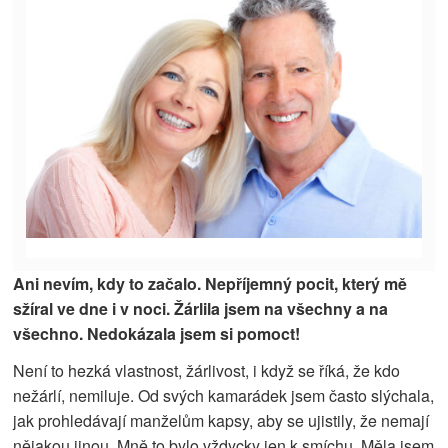
Ani nevím, kdy to začalo. Nepříjemný pocit, který mě
sžíral ve dne i v noci. Žárlila jsem na všechny a na
všechno. Nedokázala jsem si pomoct!
Není to hezká vlastnost, žárlivost, i když se říká, že kdo
nežárlí, nemiluje. Od svých kamarádek jsem často slýchala,
jak prohledávají manželům kapsy, aby se ujistily, že nemají
nějakou jinou. Mně to bylo vždycky jen k smíchu. Měla jsem