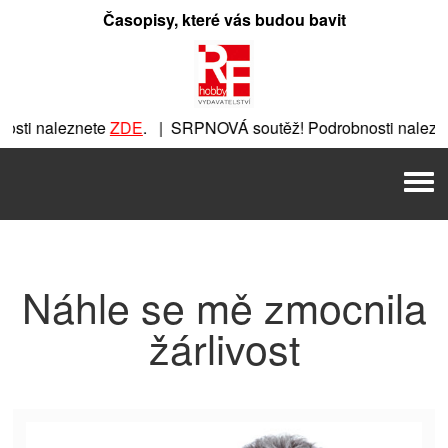
Přeskočit
Časopisy, které vás budou bavit
na
obsah
sti naleznete
ZDE
. | SRPNOVÁ soutěž! Podrobnosti nalezne
znete
ZDE
. | SRPNOVÁ soutěž! Podrobnosti naleznete
ZDE
. 
Men
. | SRPNOVÁ soutěž! Podrobnosti naleznete
ZDE
. | SRPNOVÁ
Náhle se mě zmocnila
žárlivost