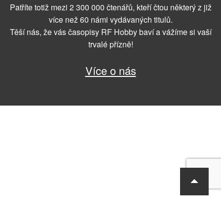
Patříte totiž mezi 2 300 000 čtenářů, kteří čtou některý z již
více než 60 námi vydávaných titulů.
Těší nás, že vás časopisy RF Hobby baví a vážíme si vaší
trvalé přízně!
Více o nás
RF Hobby s.r.o., Bohdalecká 6/1420, Praha 10, 101 00
tel.: 420 281 090 611, e-mail: sekretariat@rf-hobby.cz
Společnost je zapsaná v OR vedeném Městským soudem v Praze,