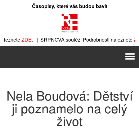
Přeskočit
Časopisy, které vás budou bavit
na
obsah
nete
ZDE
. | SRPNOVÁ soutěž! Podrobnosti naleznete
ZDE
. |
 | SRPNOVÁ soutěž! Podrobnosti naleznete
ZDE
. | SRPNOVÁ
Men
Á soutěž! Podrobnosti naleznete
ZDE
. | SRPNOVÁ soutěž! 
Nela Boudová: Dětství
ji poznamelo na celý
život