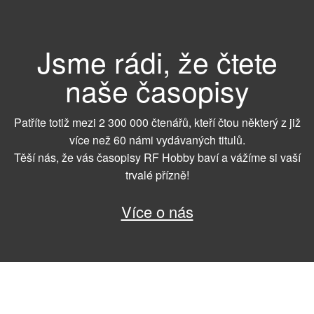
Jsme rádi, že čtete
naše časopisy
Patříte totiž mezi 2 300 000 čtenářů, kteří čtou některý z již
více než 60 námi vydávaných titulů.
Těší nás, že vás časopisy RF Hobby baví a vážíme si vaší
trvalé přízně!
Více o nás