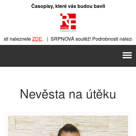
Přeskočit
Časopisy, které vás budou bavit
na
obsah
ti naleznete
ZDE
. | SRPNOVÁ soutěž! Podrobnosti nalezne
nete
ZDE
. | SRPNOVÁ soutěž! Podrobnosti naleznete
ZDE
. |
Men
 | SRPNOVÁ soutěž! Podrobnosti naleznete
ZDE
. | SRPNOVÁ 
Nevěsta na útěku