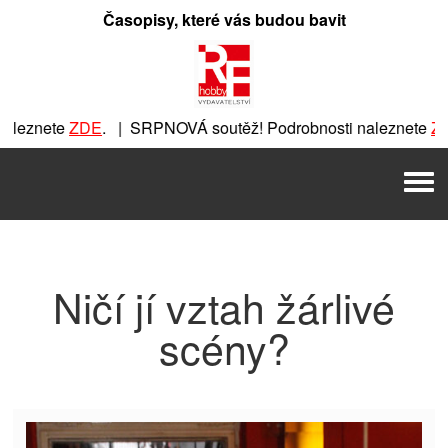
Přeskočit
Časopisy, které vás budou bavit
na
obsah
leznete
ZDE
. | SRPNOVÁ soutěž! Podrobnosti naleznete
ZD
DE
. | SRPNOVÁ soutěž! Podrobnosti naleznete
ZDE
. | SRPN
Men
PNOVÁ soutěž! Podrobnosti naleznete
ZDE
. | SRPNOVÁ soutě
Ničí jí vztah žárlivé
scény?