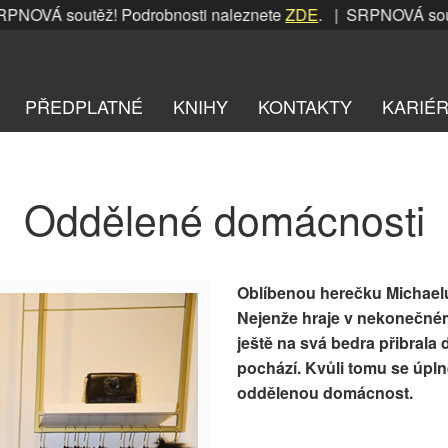
OVÁ soutěž! Podrobnosti naleznete
ZDE
. | SRPNOVÁ soutěž
PŘEDPLATNÉ
KNIHY
KONTAKTY
KARIÉ
Oddělené domácnosti
Oblíbenou herečku
Michael
Nejenže hraje v nekonečném 
ještě na svá bedra přibral
pochází. Kvůli tomu se úpln
oddělenou domácnost.