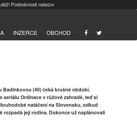
! Podrobnosti naleznete
ZDE
. | SRPNOVÁ soutěž! Podrobnos
RA
INZERCE
OBCHOD
u Badinkovou (40)
čeká krušné období.
seriálu Ordinace v růžové zahradě, teď si
a dlouhodobé natáčení na Slovensku, odkud
ě rozpadá její rodina. Dokonce už naplánovali