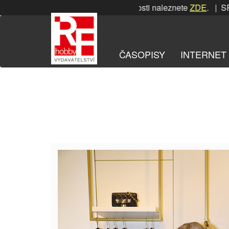
Přeskočit
SRPNOVÁ soutěž! Podrobnosti naleznete
ZDE
. | SRPN
na
obsah
ČASOPISY
INTERNET