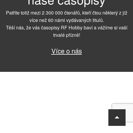
Patříte totiž mezi 2 300 000 čtenářů, kteří čtou některý z již
více než 60 námi vydávaných titulů.
Těší nás, že vás časopisy RF Hobby baví a vážíme si vaší
trvalé přízně!
Více o nás
RF Hobby s.r.o., Bohdalecká 6/1420, Praha 10, 101 00