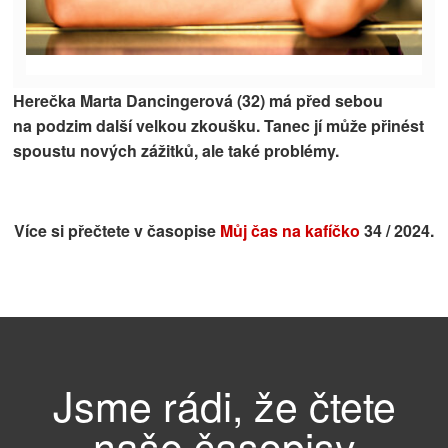
Herečka Marta Dancingerová (32) má před sebou
na podzim další velkou zkoušku. Tanec jí může přinést
spoustu nových zážitků, ale také problémy.
Více si přečtete v časopise
Můj čas na kafíčko
34 / 2024.
Jsme rádi, že čtete
naše časopisy