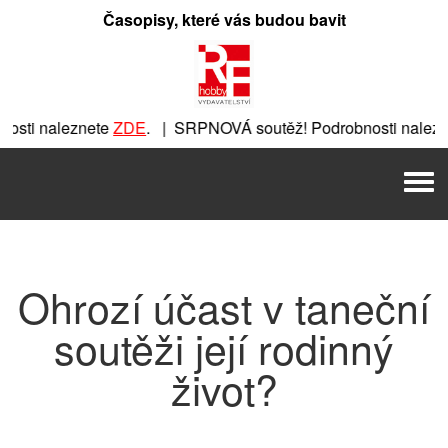
Přeskočit
Časopisy, které vás budou bavit
na
obsah
sti naleznete
ZDE
. | SRPNOVÁ soutěž! Podrobnosti nalezne
znete
ZDE
. | SRPNOVÁ soutěž! Podrobnosti naleznete
ZDE
. 
Men
. | SRPNOVÁ soutěž! Podrobnosti naleznete
ZDE
. | SRPNOVÁ
Ohrozí účast v taneční
soutěži její rodinný
život?