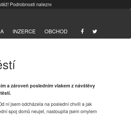
 Podrobnosti naleznete
ZDE
. | SRPNOVÁ soutěž! Podrobnost
RA
INZERCE
OBCHOD
ěstí
ním a zároveň posledním vlakem z návštěvy
ěstí.
 Od ní jsem odcházela na poslední chvíli
a jak
ední spoj domů neujel, nastoupila jsem omylem