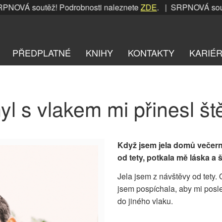
OVÁ soutěž! Podrobnosti naleznete
ZDE
. | SRPNOVÁ soutěž!
PŘEDPLATNÉ
KNIHY
KONTAKTY
KARIÉ
l s vlakem mi přinesl št
Když jsem jela domů večer
od tety, potkala mě láska a št
Jela jsem z návštěvy od tety.
jsem pospíchala, aby mi posl
do jiného vlaku.