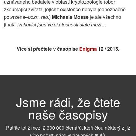
uznávaného badatele v oblasti kryptozoologie (obor
zkoumající zvířata, jejichž existence nebyla jednoznačně
potvrzena–
pozn. red
.)
Michaela Mosse
je ale všechno
jinak:
„Vakovlci jsou ve skutečnosti stále mezi
…
Více si přečtete v časopise
Enigma
12 / 2015.
Jsme rádi, že čtete
naše časopisy
Patříte totiž mezi 2 300 000 čtenářů, kteří čtou některý z již
více než 60 námi vydávaných titulů.