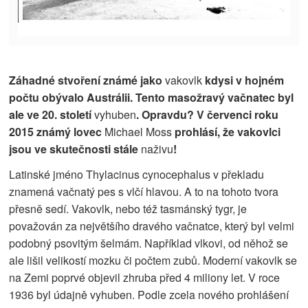
Záhadné stvoření známé jako
vakovlk
kdysi v hojném
počtu obývalo Austrálii. Tento masožravý vačnatec
byl
ale
ve 20. století
vyhuben
. Opravdu? V červenci roku
2015
známý
lovec
Michael Moss
prohlásí, že vakovlci
jsou ve skutečnosti stále
naživu
!
Latinské jméno Thylacinus cynocephalus v překladu
znamená vačnatý pes s vlčí hlavou. A to na tohoto tvora
přesně sedí. Vakovlk, nebo též tasmánský tygr, je
považován za největšího dravého vačnatce, který byl velmi
podobný psovitým šelmám. Například vlkovi, od něhož se
ale lišil velikostí mozku či počtem zubů. Moderní vakovlk se
na Zemi poprvé objevil zhruba před 4 miliony let. V roce
1936 byl údajně vyhuben. Podle zcela nového prohlášení