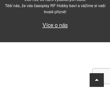
Těší nás, že vás časopisy RF Hobby baví a vážíme si vaší
trvalé přízně!
Více o nás
RF Hobby s.r.o., Bohdalecká 6/1420, Praha 10, 101 00
tel.: 420 281 090 611, e-mail: sekretariat@rf-hobby.cz
Společnost je zapsaná v OR vedeném Městským soudem v Praze,
oddíl C, vložka 75215
Informace o zpracování osobních údajů
Všeobecné obchodní
podmínky