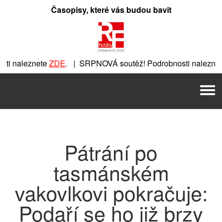
Přeskočit
Časopisy, které vás budou bavit
na
obsah
i naleznete
ZDE
. | SRPNOVÁ soutěž! Podrobnosti naleznet
ete
ZDE
. | SRPNOVÁ soutěž! Podrobnosti naleznete
ZDE
. | 
Men
| SRPNOVÁ soutěž! Podrobnosti naleznete
ZDE
. | SRPNOVÁ s
Pátrání po
tasmánském
vakovlkovi pokračuje:
Podaří se ho již brzy