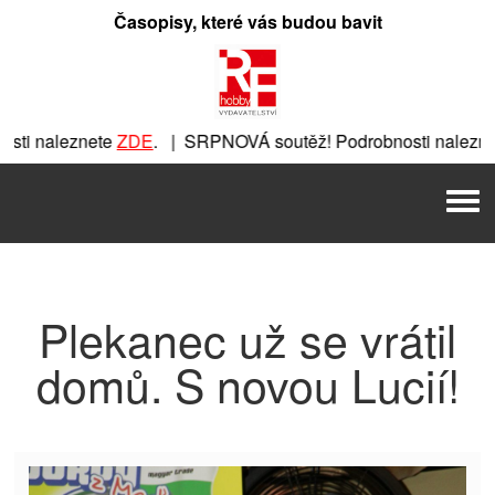
Přeskočit
Časopisy, které vás budou bavit
na
obsah
ti naleznete
ZDE
. | SRPNOVÁ soutěž! Podrobnosti naleznet
ete
ZDE
. | SRPNOVÁ soutěž! Podrobnosti naleznete
ZDE
. |
Men
| SRPNOVÁ soutěž! Podrobnosti naleznete
ZDE
. | SRPNOVÁ 
Plekanec už se vrátil
domů. S novou Lucií!