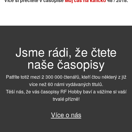
Více si přečtete v časopise
Můj čas na kafíčko
48 / 2018.
Jsme rádi, že čtete
naše časopisy
Patříte totiž mezi 2 300 000 čtenářů, kteří čtou některý z již
více než 60 námi vydávaných titulů.
Těší nás, že vás časopisy RF Hobby baví a vážíme si vaší
trvalé přízně!
Více o nás