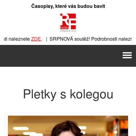
Přeskočit
Časopisy, které vás budou bavit
na
obsah
i naleznete
ZDE
. | SRPNOVÁ soutěž! Podrobnosti naleznet
ete
ZDE
. | SRPNOVÁ soutěž! Podrobnosti naleznete
ZDE
. | 
Men
| SRPNOVÁ soutěž! Podrobnosti naleznete
ZDE
. | SRPNOVÁ s
Pletky s kolegou