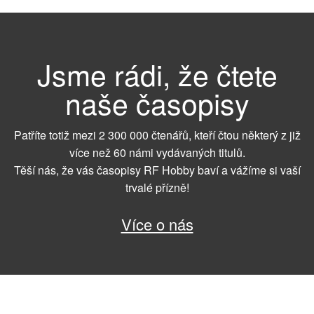
Jsme rádi, že čtete
naše časopisy
Patříte totiž mezi 2 300 000 čtenářů, kteří čtou některý z již
více než 60 námi vydávaných titulů.
Těší nás, že vás časopisy RF Hobby baví a vážíme si vaší
trvalé přízně!
Více o nás