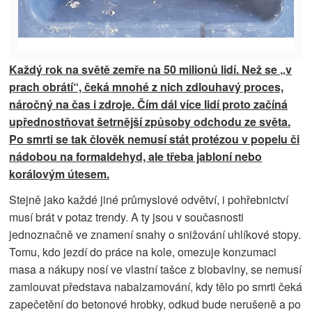
Každý rok na světě zemře na 50 milionů lidí. Než se „v
prach obrátí“, čeká mnohé z nich zdlouhavý proces,
náročný na čas i zdroje. Čím dál více lidí proto začíná
upřednostňovat šetrnější způsoby odchodu ze světa.
Po smrti se tak člověk nemusí stát protézou v popelu či
nádobou na formaldehyd, ale třeba jabloní nebo
korálovým útesem.
Stejně jako každé jiné průmyslové odvětví, i pohřebnictví
musí brát v potaz trendy. A ty jsou v současnosti
jednoznačně ve znamení snahy o snižování uhlíkové stopy.
Tomu, kdo jezdí do práce na kole, omezuje konzumaci
masa a nákupy nosí ve vlastní tašce z biobavlny, se nemusí
zamlouvat představa nabalzamování, kdy tělo po smrti čeká
zapečetění do betonové hrobky, odkud bude nerušeně a po