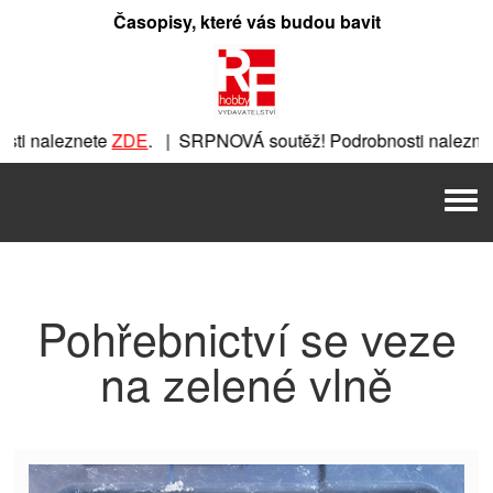
Přeskočit
Časopisy, které vás budou bavit
na
obsah
i naleznete
ZDE
. | SRPNOVÁ soutěž! Podrobnosti naleznet
ete
ZDE
. | SRPNOVÁ soutěž! Podrobnosti naleznete
ZDE
. | 
Men
| SRPNOVÁ soutěž! Podrobnosti naleznete
ZDE
. | SRPNOVÁ s
Pohřebnictví se veze
na zelené vlně