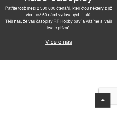
Patříte totiž mezi 2 300 000 čtenářů, kteří čtou některý z již
více než 60 námi vydávaných titulů.
Těší nás, že vás časopisy RF Hobby baví a vážíme si vaší
trvalé přízně!
Více o nás
RF Hobby s.r.o., Bohdalecká 6/1420, Praha 10, 101 00
tel.: 420 281 090 611, e-mail: sekretariat@rf-hobby.cz