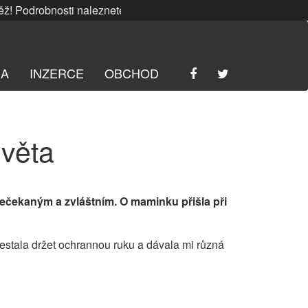
Podrobnosti naleznete
ZDE
. | SRPNOVÁ soutěž! Podrobnosti
RA
INZERCE
OBCHOD
světa
nečekaným a zvláštním. O maminku přišla při
estala držet ochrannou ruku a dávala mi různá