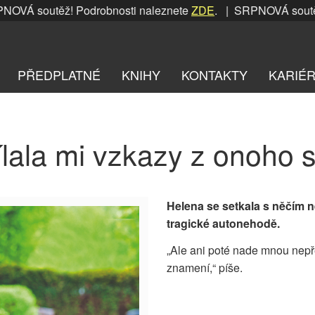
Á soutěž! Podrobnosti naleznete
ZDE
. | SRPNOVÁ soutěž! 
PŘEDPLATNÉ
KNIHY
KONTAKTY
KARIÉ
lala mi vzkazy z onoho 
Helena se setkala s něčím 
tragické autonehodě.
„Ale ani poté nade mnou nepř
znamení,“ píše.