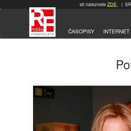
Přeskočit
SRPNOVÁ soutěž! Podrobnosti naleznete
ZDE
. | SRPNO
na
obsah
ČASOPISY
INTERNET
Po