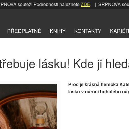
VÁ soutěž! Podrobnosti naleznete
ZDE
. | SRPNOVÁ soutěž!
PŘEDPLATNÉ
KNIHY
KONTAKTY
KARIÉ
třebuje lásku! Kde ji hled
Proč je krásná herečka Kat
lásku v náruči bohatého n