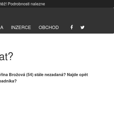
 Podrobnosti naleznete
ZDE
. | SRPNOVÁ soutěž! Podrobnost
RA
INZERCE
OBCHOD
at?
eřina Brožová (54) stále nezadaná? Najde opět
ápadníka?