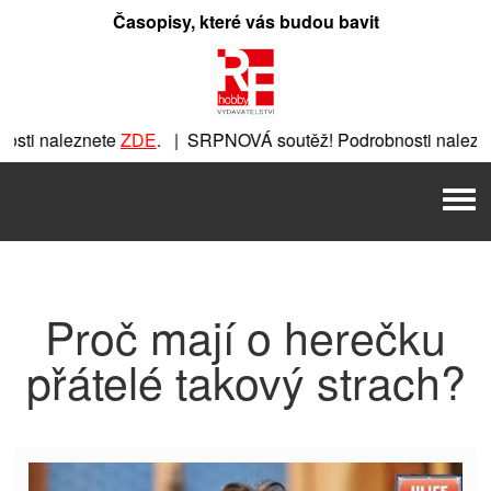
Přeskočit
Časopisy, které vás budou bavit
na
obsah
ti naleznete
ZDE
. | SRPNOVÁ soutěž! Podrobnosti nalezne
nete
ZDE
. | SRPNOVÁ soutěž! Podrobnosti naleznete
ZDE
. |
Men
 | SRPNOVÁ soutěž! Podrobnosti naleznete
ZDE
. | SRPNOVÁ 
Proč mají o herečku
přátelé takový strach?