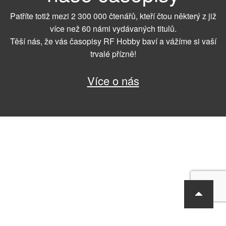
Patříte totiž mezi 2 300 000 čtenářů, kteří čtou některý z již
více než 60 námi vydávaných titulů.
Těší nás, že vás časopisy RF Hobby baví a vážíme si vaší
trvalé přízně!
Více o nás
RF Hobby s.r.o., Bohdalecká 6/1420, Praha 10, 101 00
tel.: 420 281 090 611, e-mail: sekretariat@rf-hobby.cz