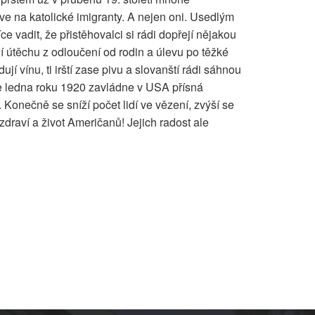
ve na katolické imigranty. A nejen oni. Usedlým
 vadit, že přistěhovalci si rádi dopřejí nějakou
jí útěchu z odloučení od rodin a úlevu po těžké
dují vínu, ti irští zase pivu a slovanští rádi sáhnou
e ledna roku 1920 zavládne v USA přísná
jí. Konečně se sníží počet lidí ve vězení, zvýší se
 zdraví a život Američanů! Jejich radost ale