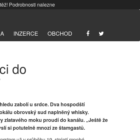
 Podrobnosti naleznete
ZDE
. | SRPNOVÁ soutěž! Podrobnost
RA
INZERCE
OBCHOD
ci do
?
ledu zabolí u srdce. Dva hospodští
 lokálu obrovský sud naplněný whisky.
try zlatavého moku proudí do kanálu. „Ještě že
í si potutelně mnozí ze štamgastů.
 prstem už v průběhu 19. století mnohé