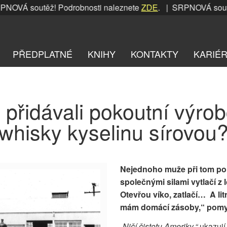
VÁ soutěž! Podrobnosti naleznete
ZDE
. | SRPNOVÁ soutěž!
PŘEDPLATNÉ
KNIHY
KONTAKTY
KARIÉ
 přidávali pokoutní výrob
whisky kyselinu sírovou
Nejednoho muže při tom poh
společnými silami vytlačí z
Otevřou víko, zatlačí… A li
mám domácí zásoby,“ pomysl
„Ničí čistotu Ameriky,“
ukazují