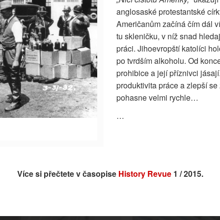
anglosaské protestantské círk
Američanům začíná čím dál více
tu skleničku, v níž snad hleda
práci. Jihoevropští katolíci hol
po tvrdším alkoholu. Od konc
prohibice a její příznivci jása
produktivita práce a zlepší se
pohasne velmi rychle…
…
Více si přečtete v časopise
History Revue
1 / 2015.