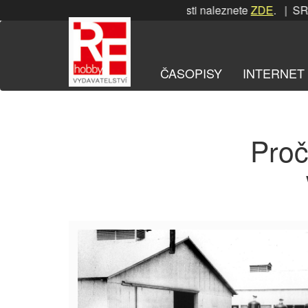
Přeskočit
SRPNOVÁ soutěž! Podrobnosti naleznete
ZDE
. | SRPNO
na
obsah
ČASOPISY
INTERNET
Proč