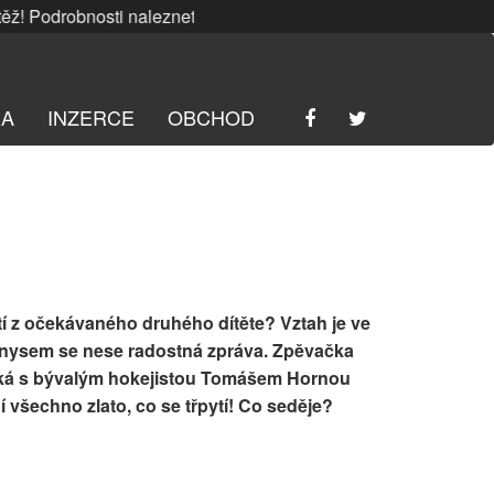
Podrobnosti naleznete
ZDE
. | SRPNOVÁ soutěž! Podrobnosti
RA
INZERCE
OBCHOD
tí z očekávaného druhého dítěte? Vztah je ve
nysem se nese radostná zpráva. Zpěvačka
ká s bývalým hokejistou Tomášem Hornou
í všechno zlato, co se třpytí! Co seděje?