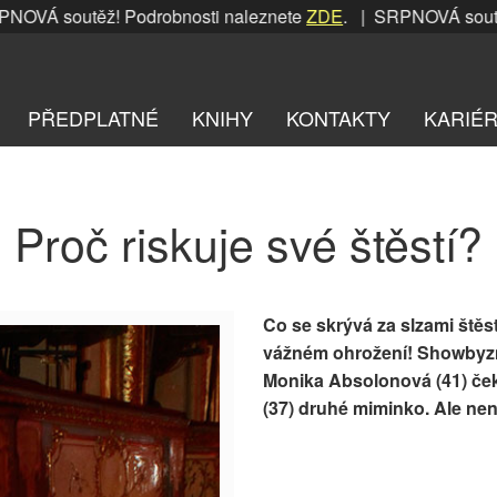
VÁ soutěž! Podrobnosti naleznete
ZDE
. | SRPNOVÁ soutěž! 
PŘEDPLATNÉ
KNIHY
KONTAKTY
KARIÉ
Proč riskuje své štěstí?
Co se skrývá za slzami štěs
vážném ohrožení! Showbyz
Monika Absolonová (41) če
(37) druhé miminko. Ale nen