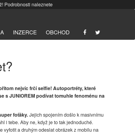
bnosti naleznete
ZDE
. | SRPNOVÁ soutěž! Podrobnosti nale
RA
INZERCE
OBCHOD
et?
itom nejvíc frčí selfie! Autoportréty, které
ojď se s JUNIOREM podívat tomuhle fenoménu na
super foťáky.
Jejich spojením došlo k masivnímu
áhl i tebe. Aby ne, když je to tak jednoduché.
se vyfotit a druhým odeslat obrázek z mobilu na