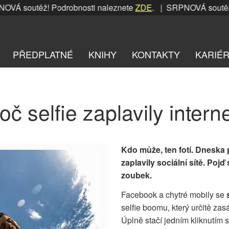
utěž! Podrobnosti naleznete
ZDE
. | SRPNOVÁ soutěž! Podro
PŘEDPLATNÉ
KNIHY
KONTAKTY
KARIÉ
oč selfie zaplavily intern
Kdo může, ten fotí. Dneska př
zaplavily sociální sítě. P
zoubek.
Facebook a chytré mobily se
selfie boomu, který určitě zas
Úplně stačí jedním kliknutím 