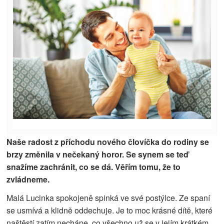
Naše radost z příchodu nového človíčka do rodiny se
brzy změnila v nečekaný horor. Se synem se teď
snažíme zachránit, co se dá. Věřím tomu, že to
zvládneme.
Malá Lucinka spokojeně spinká ve své postýlce. Ze spaní
se usmívá a klidně oddechuje. Je to moc krásné dítě, které
naštěstí zatím nechápe, co všechno už se v jejím krátkém