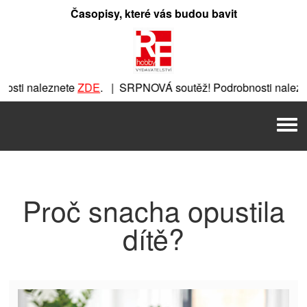
Přeskočit
Časopisy, které vás budou bavit
na
obsah
sti naleznete
ZDE
. | SRPNOVÁ soutěž! Podrobnosti nalezn
znete
ZDE
. | SRPNOVÁ soutěž! Podrobnosti naleznete
ZDE
. 
Men
. | SRPNOVÁ soutěž! Podrobnosti naleznete
ZDE
. | SRPNOVÁ
Proč snacha opustila
dítě?