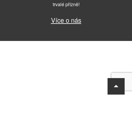
trvalé přízně!
Více o nás
RF Hobby s.r.o., Bohdalecká 6/1420, Praha 10, 101 00
tel.: 420 281 090 611, e-mail: sekretariat@rf-hobby.cz
Společnost je zapsaná v OR vedeném Městským soudem v Praze,
oddíl C, vložka 75215
Informace o zpracování osobních údajů
Všeobecné obchodní
podmínky