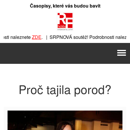
Přeskočit
Časopisy, které vás budou bavit
na
obsah
ti naleznete
ZDE
. | SRPNOVÁ soutěž! Podrobnosti nalezne
nete
ZDE
. | SRPNOVÁ soutěž! Podrobnosti naleznete
ZDE
. |
Men
 | SRPNOVÁ soutěž! Podrobnosti naleznete
ZDE
. | SRPNOVÁ 
Proč tajila porod?