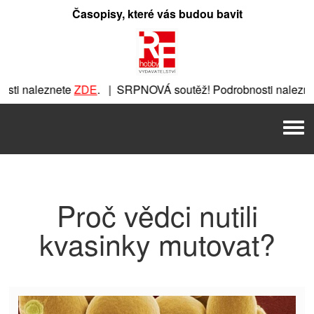
Přeskočit
Časopisy, které vás budou bavit
na
obsah
ti naleznete
ZDE
. | SRPNOVÁ soutěž! Podrobnosti nalezne
nete
ZDE
. | SRPNOVÁ soutěž! Podrobnosti naleznete
ZDE
. |
Men
 | SRPNOVÁ soutěž! Podrobnosti naleznete
ZDE
. | SRPNOVÁ 
Proč vědci nutili
kvasinky mutovat?