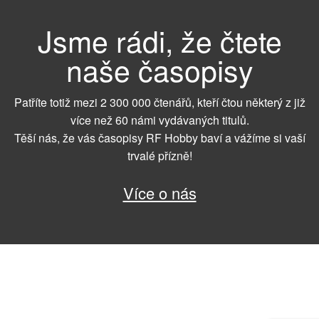
Jsme rádi, že čtete
naše časopisy
Patříte totiž mezi 2 300 000 čtenářů, kteří čtou některý z již
více než 60 námi vydávaných titulů.
Těší nás, že vás časopisy RF Hobby baví a vážíme si vaší
trvalé přízně!
Více o nás