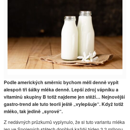
Podle amerických směrnic bychom měli denně vypít
alespoň tři šálky mléka denně. Lepší zdroj vápníku a
vitaminů skupiny B totiž najdeme jen stěží… Nejnovější
gastro-trend ale tuto teorii ještě „vylepšuje“. Když totiž
mléko, tak jedině „syrové“.
Z nedávných průzkumů vyplynulo, že si tuto variantu mléka
jen ve Spojených státech dopřává každý týden 3,2 milionu