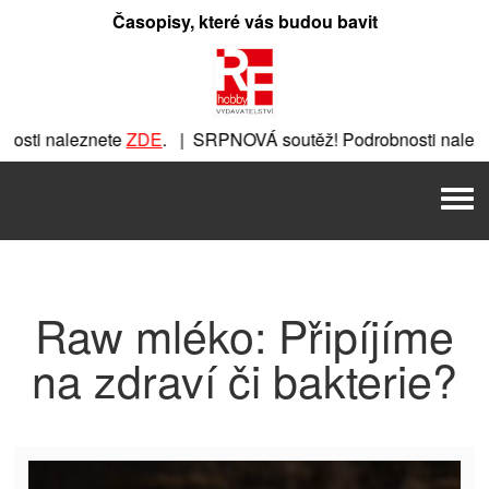
Přeskočit
Časopisy, které vás budou bavit
na
obsah
osti naleznete
ZDE
. | SRPNOVÁ soutěž! Podrobnosti nalezn
eznete
ZDE
. | SRPNOVÁ soutěž! Podrobnosti naleznete
ZDE
.
Men
. | SRPNOVÁ soutěž! Podrobnosti naleznete
ZDE
. | SRPNOV
Raw mléko: Připíjíme
na zdraví či bakterie?