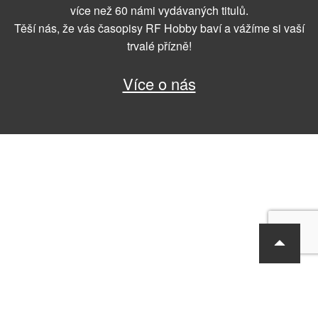
více než 60 námi vydávaných titulů.
Těší nás, že vás časopisy RF Hobby baví a vážíme si vaší
trvalé přízně!
Více o nás
RF Hobby s.r.o., Bohdalecká 6/1420, Praha 10, 101 00
tel.: 420 281 090 611, e-mail: sekretariat@rf-hobby.cz
Společnost je zapsaná v OR vedeném Městským soudem v Praze,
oddíl C, vložka 75215
Informace o zpracování osobních údajů
Všeobecné obchodní