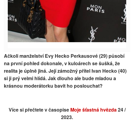
Ačkoli manželství Evy Hecko Perkausové (29) působí
na první pohled dokonale, v kuloárech se šušká, že
realita je úplně jiná. Její zámožný přítel Ivan Hecko (40)
si ji prý velmi hlídá. Jak dlouho ale bude mladou a
krásnou moderátorku bavit ho poslouchat?
Více si přečtete v časopise
Moje šťastná hvězda
24 /
2023.