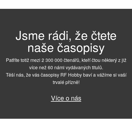
Jsme rádi, že čtete
naše časopisy
Patříte totiž mezi 2 300 000 čtenářů, kteří čtou některý z již
více než 60 námi vydávaných titulů.
Těší nás, že vás časopisy RF Hobby baví a vážíme si vaší
trvalé přízně!
Více o nás