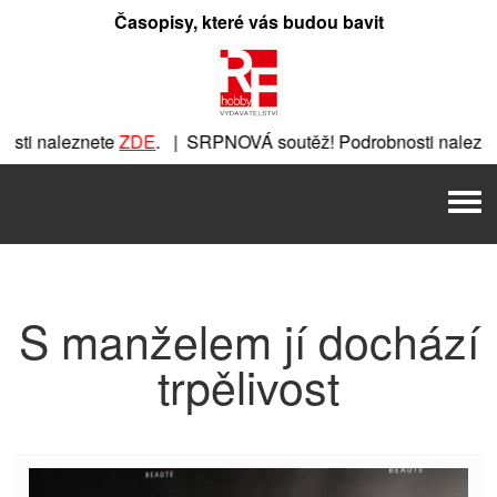
Přeskočit
Časopisy, které vás budou bavit
na
obsah
ti naleznete
ZDE
. | SRPNOVÁ soutěž! Podrobnosti nalezne
nete
ZDE
. | SRPNOVÁ soutěž! Podrobnosti naleznete
ZDE
. |
Men
 | SRPNOVÁ soutěž! Podrobnosti naleznete
ZDE
. | SRPNOVÁ 
S manželem jí dochází
trpělivost