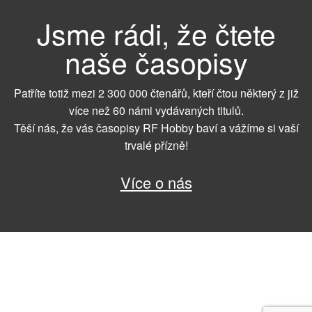
Jsme rádi, že čtete
naše časopisy
Patříte totiž mezi 2 300 000 čtenářů, kteří čtou některý z již
více než 60 námi vydávaných titulů.
Těší nás, že vás časopisy RF Hobby baví a vážíme si vaší
trvalé přízně!
Více o nás