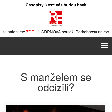
Přeskočit
Časopisy, které vás budou bavit
na
obsah
ti naleznete
ZDE
. | SRPNOVÁ soutěž! Podrobnosti naleznet
nete
ZDE
. | SRPNOVÁ soutěž! Podrobnosti naleznete
ZDE
. |
Men
 | SRPNOVÁ soutěž! Podrobnosti naleznete
ZDE
. | SRPNOVÁ 
S manželem se
odcizili?