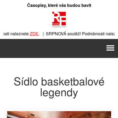
Přeskočit
Časopisy, které vás budou bavit
na
obsah
sti naleznete
ZDE
. | SRPNOVÁ soutěž! Podrobnosti nalezn
znete
ZDE
. | SRPNOVÁ soutěž! Podrobnosti naleznete
ZDE
. 
Men
. | SRPNOVÁ soutěž! Podrobnosti naleznete
ZDE
. | SRPNOVÁ
Sídlo basketbalové
legendy