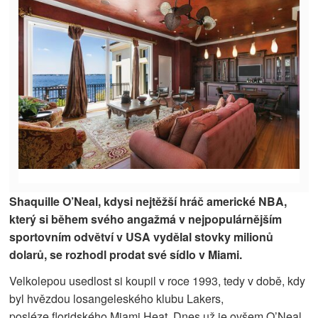
Shaquille O’Neal, kdysi nejtěžší hráč americké NBA,
který si během svého angažmá v nejpopulárnějším
sportovním odvětví v USA vydělal stovky milionů
dolarů, se rozhodl prodat své sídlo v Miami.
Velkolepou usedlost si koupil v roce 1993, tedy v době, kdy
byl hvězdou losangeleského klubu Lakers,
posléze floridského Miami Heat. Dnes už je ovšem O’Neal