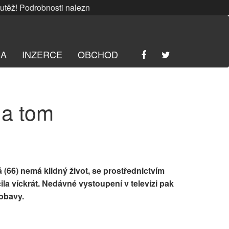
! Podrobnosti naleznete
ZDE
. | SRPNOVÁ soutěž! Podrobnos
RA
INZERCE
OBCHOD
na tom
 (66)
nemá klidný život, se prostřednictvím
ila víckrát. Nedávné vystoupení v televizi pak
 obavy.