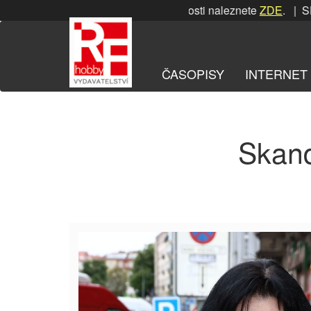
Přeskočit
SRPNOVÁ soutěž! Podrobnosti naleznete
ZDE
. | SRPN
na
obsah
ČASOPISY
INTERNET
Skand