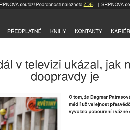
OVÁ soutěž! Podrobnosti naleznete
ZDE
. | SRPNOVÁ soutěž
PŘEDPLATNÉ
KNIHY
KONTAKTY
KARIÉ
ál v televizi ukázal, jak 
doopravdy je
O tom, že
Dagmar Patrasová
médií už veřejnost přesvědč
vyvolalo pobouření i vážné