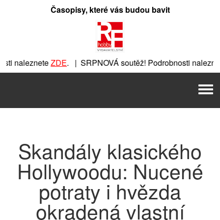
Přeskočit
Časopisy, které vás budou bavit
na
obsah
ti naleznete
ZDE
. | SRPNOVÁ soutěž! Podrobnosti naleznet
nete
ZDE
. | SRPNOVÁ soutěž! Podrobnosti naleznete
ZDE
. |
Men
 | SRPNOVÁ soutěž! Podrobnosti naleznete
ZDE
. | SRPNOVÁ 
Skandály klasického
Hollywoodu: Nucené
potraty i hvězda
okradená vlastní