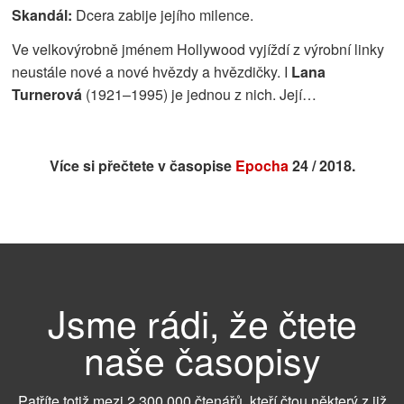
Skandál:
Dcera zabije jejího milence.
Ve velkovýrobně jménem Hollywood vyjíždí z výrobní linky
neustále nové a nové hvězdy a hvězdičky. I
Lana
Turnerová
(1921–1995) je jednou z nich. Její…
Více si přečtete v časopise
Epocha
24 / 2018.
Jsme rádi, že čtete
naše časopisy
Patříte totiž mezi 2 300 000 čtenářů, kteří čtou některý z již