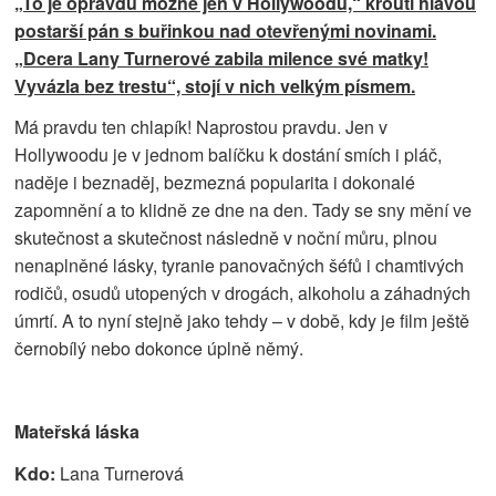
„To je opravdu možné jen v Hollywoodu,“ kroutí hlavou
postarší pán s buřinkou nad otevřenými novinami.
„Dcera Lany Turnerové zabila milence své matky!
Vyvázla bez trestu“, stojí v nich velkým písmem.
Má pravdu ten chlapík! Naprostou pravdu. Jen v
Hollywoodu je v jednom balíčku k dostání smích i pláč,
naděje i beznaděj, bezmezná popularita i dokonalé
zapomnění a to klidně ze dne na den. Tady se sny mění ve
skutečnost a skutečnost následně v noční můru, plnou
nenaplněné lásky, tyranie panovačných šéfů i chamtivých
rodičů, osudů utopených v drogách, alkoholu a záhadných
úmrtí. A to nyní stejně jako tehdy – v době, kdy je film ještě
černobílý nebo dokonce úplně němý.
Mateřská láska
Kdo:
Lana Turnerová