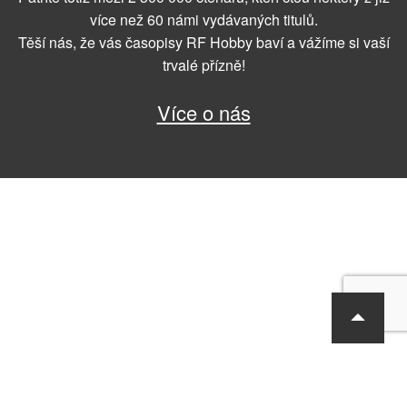
více než 60 námi vydávaných titulů.
Těší nás, že vás časopisy RF Hobby baví a vážíme si vaší
trvalé přízně!
Více o nás
RF Hobby s.r.o., Bohdalecká 6/1420, Praha 10, 101 00
tel.: 420 281 090 611, e-mail: sekretariat@rf-hobby.cz
Společnost je zapsaná v OR vedeném Městským soudem v Praze,
oddíl C, vložka 75215