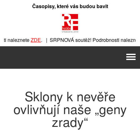
Přeskočit
Časopisy, které vás budou bavit
na
obsah
i naleznete
ZDE
. | SRPNOVÁ soutěž! Podrobnosti naleznet
ete
ZDE
. | SRPNOVÁ soutěž! Podrobnosti naleznete
ZDE
. | 
Men
| SRPNOVÁ soutěž! Podrobnosti naleznete
ZDE
. | SRPNOVÁ s
Sklony k nevěře
ovlivňují naše „geny
zrady“