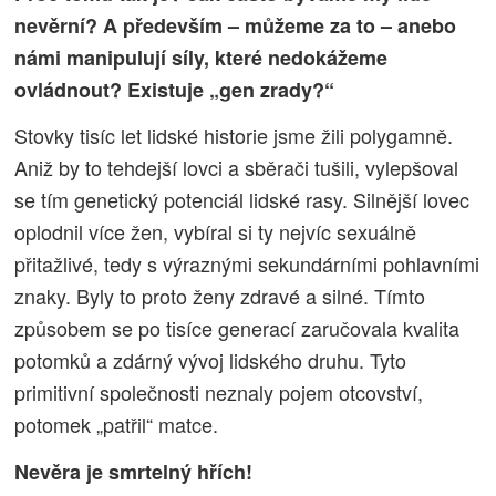
nevěrní? A především – můžeme za to – anebo
námi manipulují síly, které nedokážeme
ovládnout? Existuje „gen zrady?“
Stovky tisíc let lidské historie jsme žili polygamně.
Aniž by to tehdejší lovci a sběrači tušili, vylepšoval
se tím genetický potenciál lidské rasy. Silnější lovec
oplodnil více žen, vybíral si ty nejvíc sexuálně
přitažlivé, tedy s výraznými sekundárními pohlavními
znaky. Byly to proto ženy zdravé a silné. Tímto
způsobem se po tisíce generací zaručovala kvalita
potomků a zdárný vývoj lidského druhu. Tyto
primitivní společnosti neznaly pojem otcovství,
potomek „patřil“ matce.
Nevěra je smrtelný hřích!