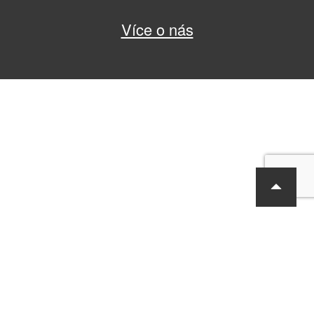
Více o nás
RF Hobby s.r.o., Bohdalecká 6/1420, Praha 10, 101 00
tel.: 420 281 090 611, e-mail: sekretariat@rf-hobby.cz
Společnost je zapsaná v OR vedeném Městským soudem v Praze,
oddíl C, vložka 75215
Informace o zpracování osobních údajů
Všeobecné obchodní
podmínky
Copyright © RF-Hobby s.r.o