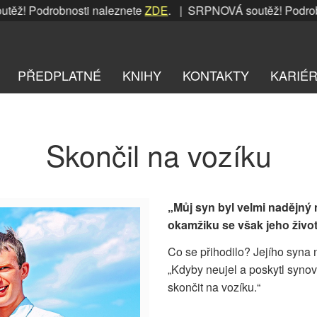
odrobnosti naleznete
ZDE
. | SRPNOVÁ soutěž! Podrobnosti 
PŘEDPLATNÉ
KNIHY
KONTAKTY
KARIÉ
Skončil na vozíku
„Můj syn byl velmi nadějný
okamžiku se však jeho živo
Co se přihodilo? Jejího syna n
„Kdyby neujel a poskytl syno
skončit na vozíku.“