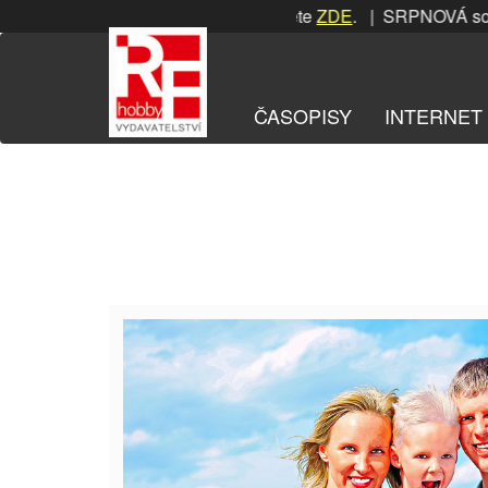
Přeskočit
 soutěž! Podrobnosti naleznete
ZDE
. | SRPNOVÁ soutěž! P
na
obsah
ČASOPISY
INTERNET