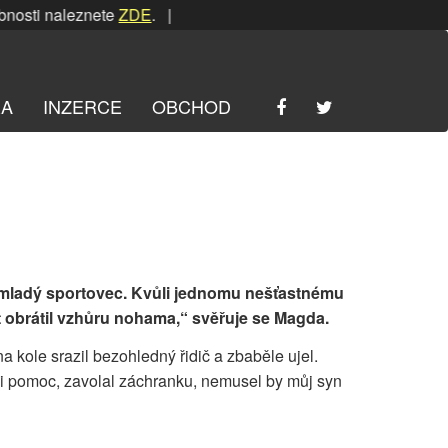
naleznete
ZDE
. | SRPNOVÁ soutěž! Podrobnosti naleznete
Z
RA
INZERCE
OBCHOD
 mladý sportovec. Kvůli jednomu nešťastnému
t obrátil vzhůru nohama,“ svěřuje se Magda.
a kole srazil bezohledný řidič a zbaběle ujel.
vi pomoc, zavolal záchranku, nemusel by můj syn