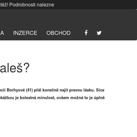
 Podrobnosti naleznete
ZDE
. | SRPNOVÁ soutěž! Podrobnost
RA
INZERCE
OBCHOD
aleš?
ii Borhyové (41) přál konečně najít pravou lásku. Sice
překážkou je bolestná minulost, ovšem možná to je úplně