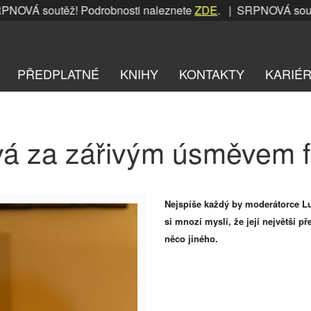
OVÁ soutěž! Podrobnosti naleznete
ZDE
. | SRPNOVÁ soutěž!
PŘEDPLATNÉ
KNIHY
KONTAKTY
KARIÉ
vá za zářivým úsměvem f
Nejspíše každý by moderátorce Luc
si mnozí myslí, že její největší 
něco jiného.