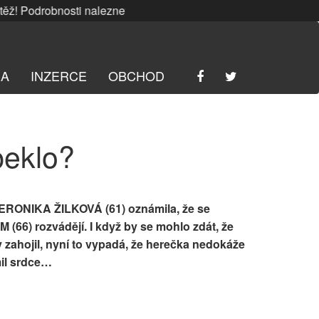
 Podrobnosti naleznete
ZDE
. | SRPNOVÁ soutěž! Podrobnost
RA
INZERCE
OBCHOD
peklo?
 VERONIKA ŽILKOVÁ (61) oznámila, že se
6) rozvádějí. I když by se mohlo zdát, že
 zahojil, nyní to vypadá, že herečka nedokáže
omil srdce…