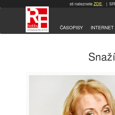
Přeskočit
SRPNOVÁ soutěž! Podrobnosti naleznete
ZDE
. | SRPN
na
obsah
ČASOPISY
INTERNET
Snaží