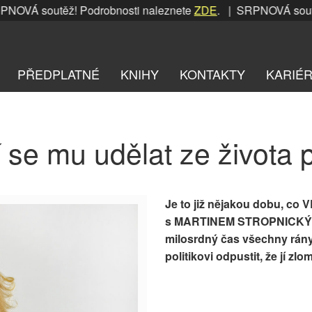
OVÁ soutěž! Podrobnosti naleznete
ZDE
. | SRPNOVÁ soutěž!
PŘEDPLATNÉ
KNIHY
KONTAKTY
KARIÉ
 se mu udělat ze života 
Je to již nějakou dobu, co
s MARTINEM STROPNICKÝM (6
milosrdný čas všechny rány
politikovi odpustit, že jí zl