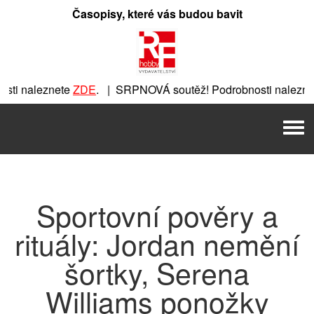
Přeskočit
Časopisy, které vás budou bavit
na
obsah
ti naleznete
ZDE
. | SRPNOVÁ soutěž! Podrobnosti naleznet
nete
ZDE
. | SRPNOVÁ soutěž! Podrobnosti naleznete
ZDE
. |
Men
 | SRPNOVÁ soutěž! Podrobnosti naleznete
ZDE
. | SRPNOVÁ 
Sportovní pověry a
rituály: Jordan nemění
šortky, Serena
Williams ponožky