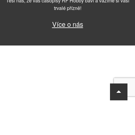
Těší nás, že vás časopisy RF Hobby baví a vážíme si vaší
trvalé přízně!
Více o nás
RF Hobby s.r.o., Bohdalecká 6/1420, Praha 10, 101 00
tel.: 420 281 090 611, e-mail: sekretariat@rf-hobby.cz
Společnost je zapsaná v OR vedeném Městským soudem v Praze,
oddíl C, vložka 75215
Informace o zpracování osobních údajů
Všeobecné obchodní
podmínky