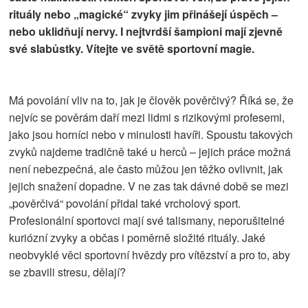
rituály nebo „magické“ zvyky jim přinášejí úspěch –
nebo uklidňují nervy. I nejtvrdší šampioni mají zjevně
své slabůstky. Vítejte ve světě sportovní magie.
Má povolání vliv na to, jak je člověk pověrčivý? Říká se, že
nejvíc se pověrám daří mezi lidmi s rizikovými profesemi,
jako jsou horníci nebo v minulosti havíři. Spoustu takových
zvyků najdeme tradičně také u herců – jejich práce možná
není nebezpečná, ale často můžou jen těžko ovlivnit, jak
jejich snažení dopadne. V ne zas tak dávné době se mezi
„pověrčivá“ povolání přidal také vrcholový sport.
Profesionální sportovci mají své talismany, neporušitelné
kuriózní zvyky a občas i poměrně složité rituály. Jaké
neobvyklé věci sportovní hvězdy pro vítězství a pro to, aby
se zbavili stresu, dělají?