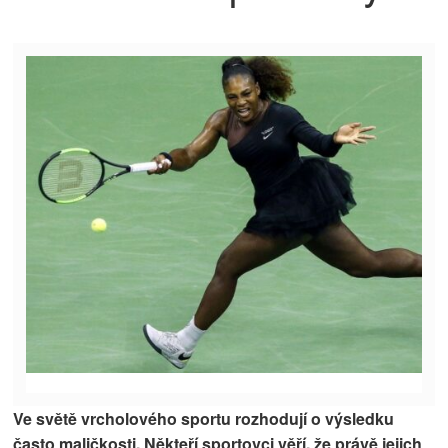
Ve světě vrcholového sportu rozhodují o výsledku
často maličkosti. Někteří sportovci věří, že právě jejich