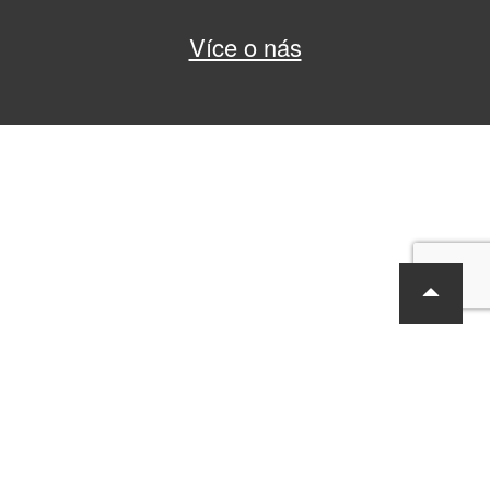
Více o nás
RF Hobby s.r.o., Bohdalecká 6/1420, Praha 10, 101 00
tel.: 420 281 090 611, e-mail: sekretariat@rf-hobby.cz
Společnost je zapsaná v OR vedeném Městským soudem v Praze,
oddíl C, vložka 75215
Informace o zpracování osobních údajů
Všeobecné obchodní
podmínky
Copyright © RF-Hobby s.r.o