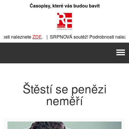
Přeskočit
Časopisy, které vás budou bavit
na
obsah
sti naleznete
ZDE
. | SRPNOVÁ soutěž! Podrobnosti nalezn
znete
ZDE
. | SRPNOVÁ soutěž! Podrobnosti naleznete
ZDE
. 
Men
. | SRPNOVÁ soutěž! Podrobnosti naleznete
ZDE
. | SRPNOVÁ
Štěstí se penězi
neměří