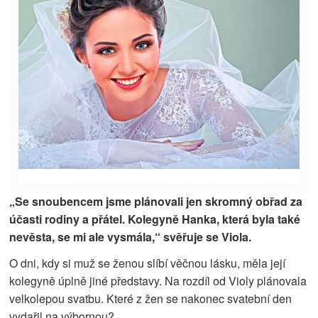
„Se snoubencem jsme plánovali jen skromný obřad za
účasti rodiny a přátel. Kolegyně Hanka, která byla také
nevěsta, se mi ale vysmála,“ svěřuje se Viola.
O dni, kdy si muž se ženou slíbí věčnou lásku, měla její
kolegyně úplně jiné představy. Na rozdíl od Violy plánovala
velkolepou svatbu. Které z žen se nakonec svatební den
vydařil na výbornou?