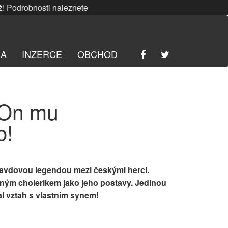
odrobnosti naleznete
ZDE
. | SRPNOVÁ soutěž! Podrobnosti 
RA
INZERCE
OBCHOD
 On mu
b!
avdovou legendou mezi českými herci.
avným cholerikem jako jeho postavy. Jedinou
al vztah s vlastním synem!