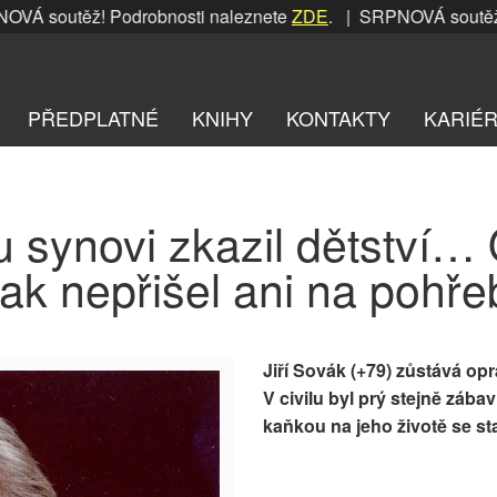
Á soutěž! Podrobnosti naleznete
ZDE
. | SRPNOVÁ soutěž! P
PŘEDPLATNÉ
KNIHY
KONTAKTY
KARIÉ
 synovi zkazil dětství…
ak nepřišel ani na pohře
Jiří Sovák (+79)
zůstává opr
V civilu byl prý stejně záb
kaňkou na jeho životě se st