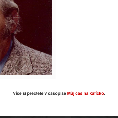
Více si přečtete v časopise
Můj čas na kafíčko
.