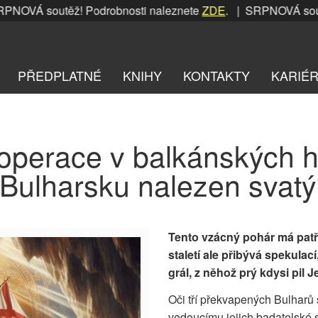
OVÁ soutěž! Podrobnosti naleznete
ZDE
. | SRPNOVÁ soutěž!
PŘEDPLATNÉ
KNIHY
KONTAKTY
KARIÉ
 operace v balkánských h
 Bulharsku nalezen svatý
Tento vzácný pohár má patři
staletí ale přibývá spekulac
grál, z něhož prý kdysi pil 
Oči tří překvapených Bulharů s
vedoucímu jejich badatelské