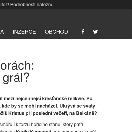
 Podrobnosti naleznete
ZDE
. | SRPNOVÁ soutěž! Podrobnost
RA
INZERCE
OBCHOD
orách:
 grál?
t mezi nejcennější křesťanské relikvie. Po
í, kde by se mohl nacházet. Ukrývá se svatý
Ježíš Kristus při poslední večeři, na Balkáně?
měřují k torzu hořícího stanu, který patří
 skupiny
Kyrilu Kynevovi
. V plamenech skončí