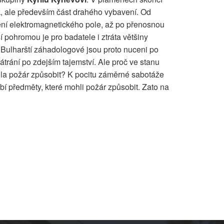
k, ale především část drahého vybavení. Od
ření elektromagnetického pole, až po přenosnou
pohromou je pro badatele i ztráta většiny
Bulharští záhadologové jsou proto nuceni po
átrání po zdejším tajemství. Ale proč ve stanu
ohla požár způsobit? K pocitu záměrné sabotáže
hybí předměty, které mohli požár způsobit. Zato na