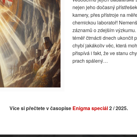
nejen jeho dočasný přístřeše
kamery, přes přístroje na mě
chemickou laboratoř! Nemenší 
záznamů o zdejším výzkumu. 
téměř čtrnácti dnech ukončit p
chybí jakákoliv věc, která m
přispívá i fakt, že ve stanu c
prach spálený…
Více si přečtete v časopise
Enigma speciál
2 / 2025.