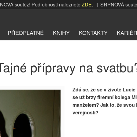
Á soutěž! Podrobnosti naleznete
ZDE
. | SRPNOVÁ soutěž! P
PŘEDPLATNÉ
KNIHY
KONTAKTY
KARIÉ
Tajné přípravy na svatbu
Zdá se, že se v životě Lucie
se už brzy firemní kolega M
manželem? Jak to, že svou 
veřejnosti?