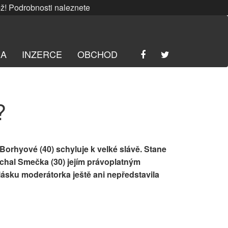
odrobnosti naleznete
ZDE
. | SRPNOVÁ soutěž! Podrobnosti 
RA
INZERCE
OBCHOD
?
 Borhyové (40) schyluje k velké slávě. Stane
ichal Smečka (30) jejím právoplatným
lásku moderátorka ještě ani nepředstavila