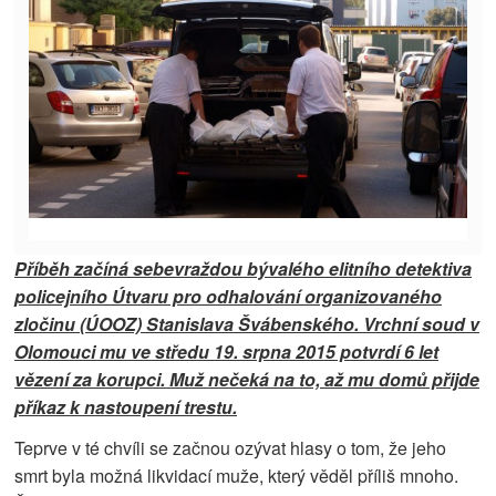
Příběh začíná s
ebevraždou
bývalého
elitního detektiva
policejního Útvaru pro odhalování organizovaného
zločinu (ÚOOZ) Stanislava Švábenského. Vrchní soud v
Olomouci mu ve středu 19. srpna 2015 potvrdí
6 let
vězení
za korupci. Muž nečeká na to, až mu domů přijde
příkaz k nastoupení trestu
.
Teprve v té chvíli se začnou ozývat hlasy o tom, že jeho
smrt byla možná likvidací muže, který věděl příliš mnoho.