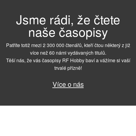
Jsme rádi, že čtete
naše časopisy
Patříte totiž mezi 2 300 000 čtenářů, kteří čtou některý z již
více než 60 námi vydávaných titulů.
Těší nás, že vás časopisy RF Hobby baví a vážíme si vaší
trvalé přízně!
Více o nás