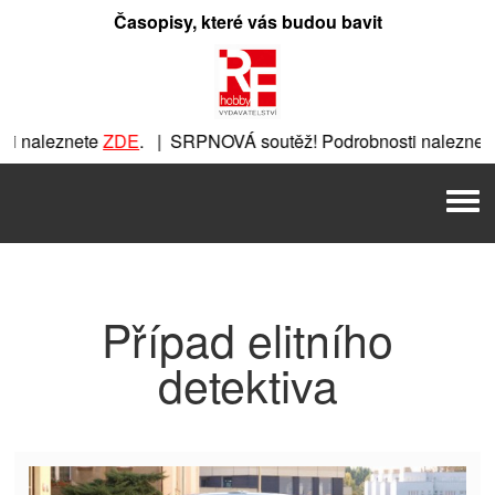
Přeskočit
Časopisy, které vás budou bavit
na
obsah
i naleznete
ZDE
. | SRPNOVÁ soutěž! Podrobnosti naleznete
te
ZDE
. | SRPNOVÁ soutěž! Podrobnosti naleznete
ZDE
. | 
Men
 SRPNOVÁ soutěž! Podrobnosti naleznete
ZDE
. | SRPNOVÁ s
Případ elitního
detektiva