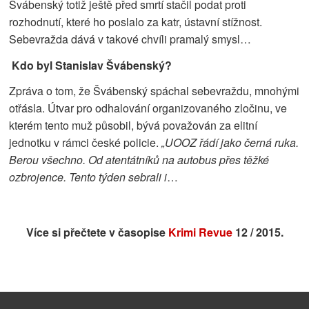
Švábenský totiž ještě před smrtí stačil podat proti
rozhodnutí, které ho poslalo za katr, ústavní stížnost.
Sebevražda dává v takové chvíli pramalý smysl…
Kdo byl Stanislav Švábenský?
Zpráva o tom, že Švábenský spáchal sebevraždu, mnohými
otřásla. Útvar pro odhalování organizovaného zločinu, ve
kterém tento muž působil, bývá považován za elitní
jednotku v rámci české policie.
„
UOOZ řádí jako černá ruka.
Berou všechno. Od atentátníků na autobus přes těžké
ozbrojence. Tento týden sebrali i
…
Více si přečtete v časopise
Krimi Revue
12 / 2015.