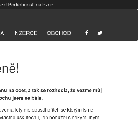
Podrobnosti naleznete
ZDE
. | SRPNOVÁ soutěž! Podrobnosti
RA
INZERCE
OBCHOD
ěně!
anu na ocet, a tak se rozhodla, že vezme můj
ochu jsem se bála.
d dvěma lety mě opustil přítel, se kterým jsme
lastně uskutečnil, jen bohužel s někým jiným.