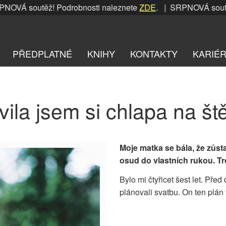
VÁ soutěž! Podrobnosti naleznete
ZDE
. | SRPNOVÁ soutěž! 
PŘEDPLATNÉ
KNIHY
KONTAKTY
KARIÉ
vila jsem si chlapa na št
Moje matka se bála, že zůst
osud do vlastních rukou. Tr
Bylo mi čtyřicet šest let. Pře
plánovali svatbu. On ten plán v