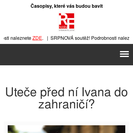
Přeskočit
Časopisy, které vás budou bavit
na
obsah
ti naleznete
ZDE
. | SRPNOVÁ soutěž! Podrobnosti nalezne
nete
ZDE
. | SRPNOVÁ soutěž! Podrobnosti naleznete
ZDE
. |
Men
 | SRPNOVÁ soutěž! Podrobnosti naleznete
ZDE
. | SRPNOVÁ 
Uteče před ní Ivana do
zahraničí?