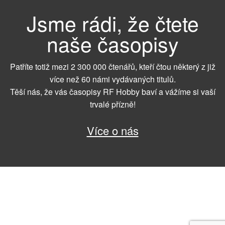
Jsme rádi, že čtete
naše časopisy
Patříte totiž mezi 2 300 000 čtenářů, kteří čtou některý z již
více než 60 námi vydávaných titulů.
Těší nás, že vás časopisy RF Hobby baví a vážíme si vaší
trvalé přízně!
Více o nás