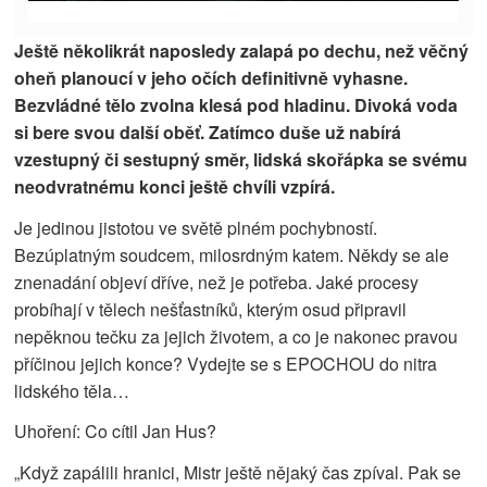
Ještě několikrát naposledy zalapá po dechu, než věčný
oheň planoucí v jeho očích definitivně vyhasne.
Bezvládné tělo zvolna klesá pod hladinu. Divoká voda
si bere svou další oběť. Zatímco duše už nabírá
vzestupný či sestupný směr, lidská skořápka se svému
neodvratnému konci ještě chvíli vzpírá.
Je jedinou jistotou ve světě plném pochybností.
Bezúplatným soudcem, milosrdným katem. Někdy se ale
znenadání objeví dříve, než je potřeba. Jaké procesy
probíhají v tělech nešťastníků, kterým osud připravil
nepěknou tečku za jejich životem, a co je nakonec pravou
příčinou jejich konce? Vydejte se s EPOCHOU do nitra
lidského těla…
Uhoření: Co cítil Jan Hus?
„Když zapálili hranici, Mistr ještě nějaký čas zpíval. Pak se