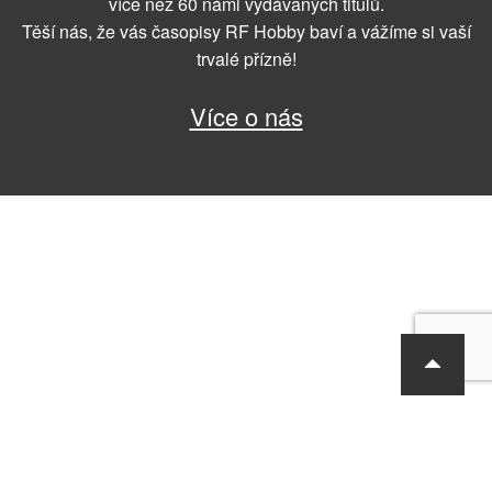
více než 60 námi vydávaných titulů.
Těší nás, že vás časopisy RF Hobby baví a vážíme si vaší
trvalé přízně!
Více o nás
RF Hobby s.r.o., Bohdalecká 6/1420, Praha 10, 101 00
tel.: 420 281 090 611, e-mail: sekretariat@rf-hobby.cz
Společnost je zapsaná v OR vedeném Městským soudem v Praze,
oddíl C, vložka 75215
Informace o zpracování osobních údajů
Všeobecné obchodní