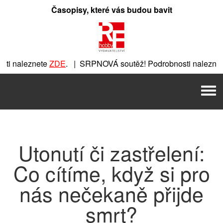
Přeskočit
Časopisy, které vás budou bavit
na
obsah
i naleznete
ZDE
. | SRPNOVÁ soutěž! Podrobnosti naleznet
ete
ZDE
. | SRPNOVÁ soutěž! Podrobnosti naleznete
ZDE
. | 
Men
| SRPNOVÁ soutěž! Podrobnosti naleznete
ZDE
. | SRPNOVÁ s
Utonutí či zastřelení:
Co cítíme, když si pro
nás nečekaně přijde
smrt?