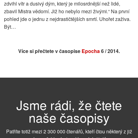
zdvihl vítr a dusivý dým, který je milosrdnější než lidé,
zbavil Mistra vědomí. Již ho nebylo mezi živými.“ Na první
pohled jde o jednu z nejdrastičtějších smrtí. Uhořet zaživa.
Být…
Více si přečtete v časopise
Epocha
6 / 2014.
Jsme rádi, že čtete
naše časopisy
Patříte totiž mezi 2 300 000 čtenářů, kteří čtou některý z již