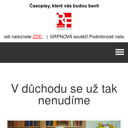
Přeskočit
Časopisy, které vás budou bavit
na
obsah
sti naleznete
ZDE
. | SRPNOVÁ soutěž! Podrobnosti nalezn
znete
ZDE
. | SRPNOVÁ soutěž! Podrobnosti naleznete
ZDE
. 
Men
. | SRPNOVÁ soutěž! Podrobnosti naleznete
ZDE
. | SRPNOVÁ
V důchodu se už tak
nenudíme