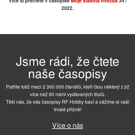
Více si přečtete v časopise
Moje šťastná hvězda
34 /
2022.
Jsme rádi, že čtete
naše časopisy
Patříte totiž mezi 2 300 000 čtenářů, kteří čtou některý z již
více než 60 námi vydávaných titulů.
Těší nás, že vás časopisy RF Hobby baví a vážíme si vaší
trvalé přízně!
Více o nás