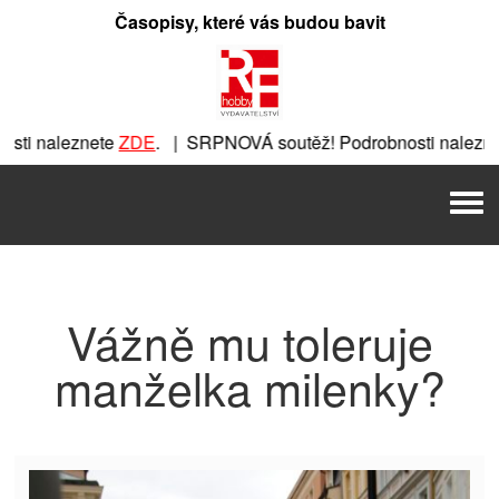
Přeskočit
Časopisy, které vás budou bavit
na
obsah
ti naleznete
ZDE
. | SRPNOVÁ soutěž! Podrobnosti naleznet
nete
ZDE
. | SRPNOVÁ soutěž! Podrobnosti naleznete
ZDE
. |
Men
 | SRPNOVÁ soutěž! Podrobnosti naleznete
ZDE
. | SRPNOVÁ 
Vážně mu toleruje
manželka milenky?