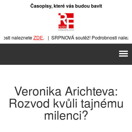
Přeskočit
Časopisy, které vás budou bavit
na
obsah
sti naleznete
ZDE
. | SRPNOVÁ soutěž! Podrobnosti nalezn
znete
ZDE
. | SRPNOVÁ soutěž! Podrobnosti naleznete
ZDE
. 
Men
. | SRPNOVÁ soutěž! Podrobnosti naleznete
ZDE
. | SRPNOVÁ
Veronika Arichteva:
Rozvod kvůli tajnému
milenci?