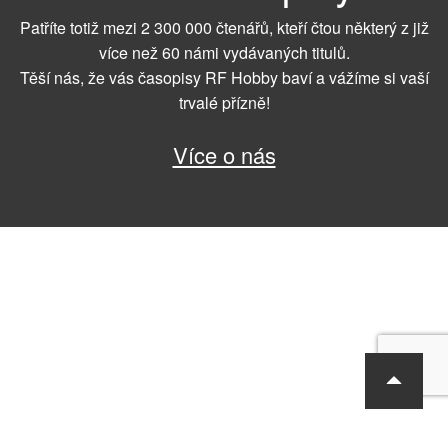
Patříte totiž mezi 2 300 000 čtenářů, kteří čtou některý z již
více než 60 námi vydávaných titulů.
Těší nás, že vás časopisy RF Hobby baví a vážíme si vaší
trvalé přízně!
Více o nás
RF Hobby s.r.o., Bohdalecká 6/1420, Praha 10, 101 00
tel.: 420 281 090 611, e-mail: sekretariat@rf-hobby.cz