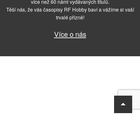
více než 60 námi vydávaných titulů.
Těší nás, že vás časopisy RF Hobby baví a vážíme si vaší
trvalé přízně!
Více o nás
RF Hobby s.r.o., Bohdalecká 6/1420, Praha 10, 101 00
tel.: 420 281 090 611, e-mail: sekretariat@rf-hobby.cz
Společnost je zapsaná v OR vedeném Městským soudem v Praze,
oddíl C, vložka 75215
Informace o zpracování osobních údajů
Všeobecné obchodní