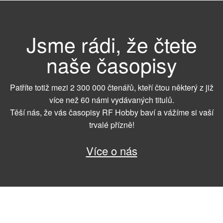
Jsme rádi, že čtete
naše časopisy
Patříte totiž mezi 2 300 000 čtenářů, kteří čtou některý z již
více než 60 námi vydávaných titulů.
Těší nás, že vás časopisy RF Hobby baví a vážíme si vaší
trvalé přízně!
Více o nás