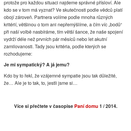
protože pro každou situaci najdeme správné přísloví. Ale
kdo se v tom má vyznat? Ve skutečnosti podle vědců platí
obojí zároveň. Partnera volíme podle mnoha různých
kritérií, většinou o tom ani nepřemýšlíme, a čím víc „bodů“
při naší volbě nasbíráme, tím větší šance, že naše spojení
vydrží déle než prvních pár měsíců nebo let akutní
zamilovanosti. Tady jsou kritéria, podle kterých se
rozhodujeme:
Je mi sympatický? A já jemu?
Kdo by to řekl, že vzájemné sympatie jsou tak důležité,
že… Ale je to tak, to, jestli jsme si…
Více si přečtete v časopise
Paní domu
1 / 2014.