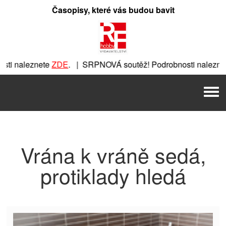
Přeskočit
Časopisy, které vás budou bavit
na
obsah
ti naleznete
ZDE
. | SRPNOVÁ soutěž! Podrobnosti naleznet
nete
ZDE
. | SRPNOVÁ soutěž! Podrobnosti naleznete
ZDE
. |
Men
 | SRPNOVÁ soutěž! Podrobnosti naleznete
ZDE
. | SRPNOVÁ 
Vrána k vráně sedá,
protiklady hledá