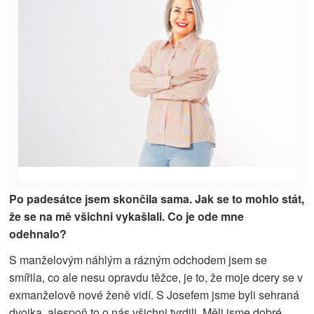
Po padesátce jsem skončila sama. Jak se to mohlo stát,
že se na mě všichni vykašlali. Co je ode mne
odehnalo?
S manželovým náhlým a rázným odchodem jsem se
smířila, co ale
nesu opravdu těžce, je to, že moje dcery se v
exmanželově nové ženě vidí. S Josefem jsme byli sehraná
dvojka, alespoň to o nás všichni tvrdili. Měli jsme dobré