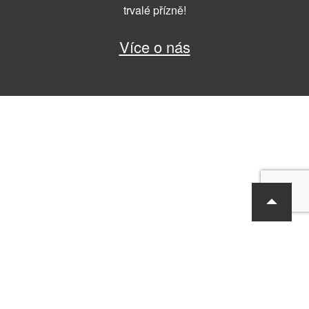
trvalé přízně!
Více o nás
RF Hobby s.r.o., Bohdalecká 6/1420, Praha 10, 101 00
tel.: 420 281 090 611, e-mail: sekretariat@rf-hobby.cz
Společnost je zapsaná v OR vedeném Městským soudem v Praze,
oddíl C, vložka 75215
Informace o zpracování osobních údajů
Všeobecné obchodní
podmínky