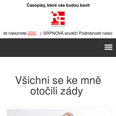
Přeskočit
Časopisy, které vás budou bavit
na
obsah
sti naleznete
ZDE
. | SRPNOVÁ soutěž! Podrobnosti nalezne
znete
ZDE
. | SRPNOVÁ soutěž! Podrobnosti naleznete
ZDE
. 
Men
 | SRPNOVÁ soutěž! Podrobnosti naleznete
ZDE
. | SRPNOVÁ
Všichni se ke mně
otočili zády