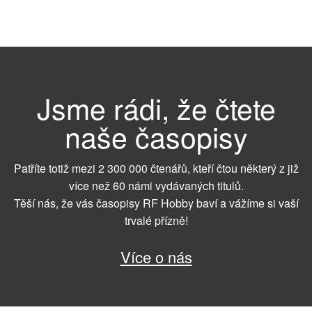
Jsme rádi, že čtete
naše časopisy
Patříte totiž mezi 2 300 000 čtenářů, kteří čtou některý z již
více než 60 námi vydávaných titulů.
Těší nás, že vás časopisy RF Hobby baví a vážíme si vaší
trvalé přízně!
Více o nás