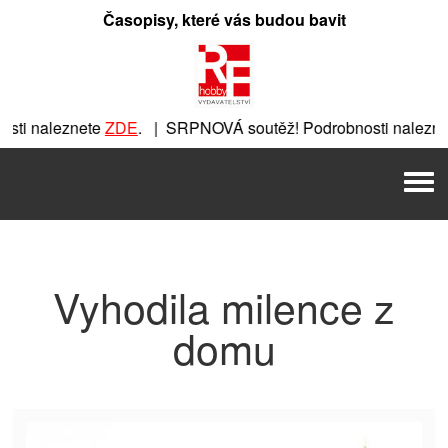
Přeskočit
Časopisy, které vás budou bavit
na
obsah
ti naleznete
ZDE
. | SRPNOVÁ soutěž! Podrobnosti naleznet
nete
ZDE
. | SRPNOVÁ soutěž! Podrobnosti naleznete
ZDE
. |
Men
 | SRPNOVÁ soutěž! Podrobnosti naleznete
ZDE
. | SRPNOVÁ 
Vyhodila milence z
domu